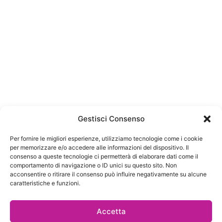
Art e CERAMICA
Art e Ceramica Maria Cristina Sintoni
Corso Saffi 6/C – 48018 Faenza (RA)
Tel:
(+39) 3288628404
Mail:
info@arteceramicasintoni.it
Gestisci Consenso
Per fornire le migliori esperienze, utilizziamo tecnologie come i cookie
Informazioni generali
per memorizzare e/o accedere alle informazioni del dispositivo. Il
P. IVA 00918510397
consenso a queste tecnologie ci permetterà di elaborare dati come il
comportamento di navigazione o ID unici su questo sito. Non
cookie & Policy
acconsentire o ritirare il consenso può influire negativamente su alcune
Credits
caratteristiche e funzioni.
Accetta