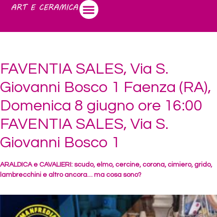
FAVENTIA SALES, Via S.
Giovanni Bosco 1 Faenza (RA),
Domenica 8 giugno ore 16:00
FAVENTIA SALES, Via S.
Giovanni Bosco 1
ARALDICA e CAVALIERI: scudo, elmo, cercine, corona, cimiero, grido,
lambrecchini e altro ancora… ma cosa sono?